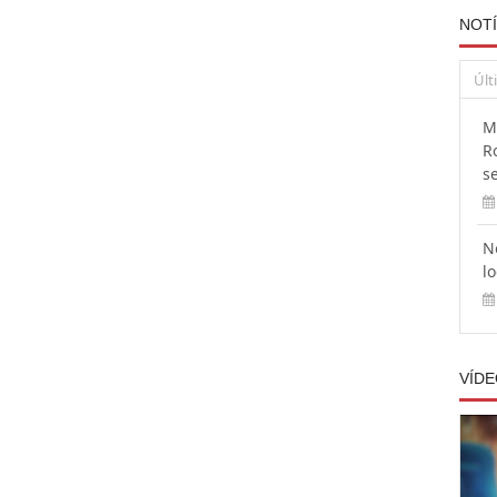
NOTÍ
Últ
M
R
s
N
l
VÍD