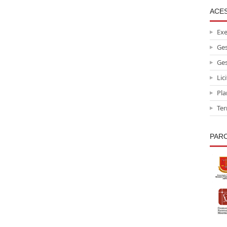
ACE
Ex
Ges
Ges
Lic
Pla
Ter
PAR