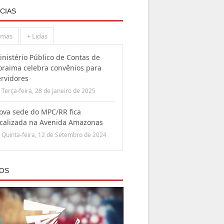
CIAS
imas
+ Lidas
inistério Público de Contas de
oraima celebra convênios para
ervidores
Terça-feira, 28 de Janeiro de 2025
ova sede do MPC/RR fica
ocalizada na Avenida Amazonas
Quinta-feira, 12 de Setembro de 2024
EOS