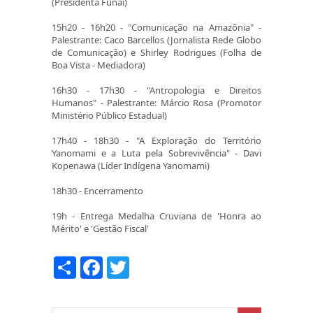
(Presidenta Funai)
15h20 - 16h20 - "Comunicação na Amazônia" -
Palestrante: Caco Barcellos (Jornalista Rede Globo
de Comunicação) e Shirley Rodrigues (Folha de
Boa Vista - Mediadora)
16h30 - 17h30 - "Antropologia e Direitos
Humanos" - Palestrante: Márcio Rosa (Promotor
Ministério Público Estadual)
17h40 - 18h30 - "A Exploração do Território
Yanomami e a Luta pela Sobrevivência" - Davi
Kopenawa (Líder Indígena Yanomami)
18h30 - Encerramento
19h - Entrega Medalha Cruviana de 'Honra ao
Mérito' e 'Gestão Fiscal'
COMPARTILHAR
FACEBOOK
TWITTER