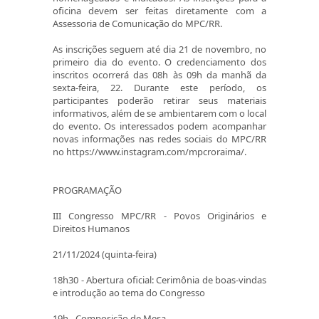
oficina devem ser feitas diretamente com a
Assessoria de Comunicação do MPC/RR.
As inscrições seguem até dia 21 de novembro, no
primeiro dia do evento. O credenciamento dos
inscritos ocorrerá das 08h às 09h da manhã da
sexta-feira, 22. Durante este período, os
participantes poderão retirar seus materiais
informativos, além de se ambientarem com o local
do evento. Os interessados podem acompanhar
novas informações nas redes sociais do MPC/RR
no https://www.instagram.com/mpcroraima/.
PROGRAMAÇÃO
III Congresso MPC/RR - Povos Originários e
Direitos Humanos
21/11/2024 (quinta-feira)
18h30 - Abertura oficial: Cerimônia de boas-vindas
e introdução ao tema do Congresso
19h - Composição de Mesa