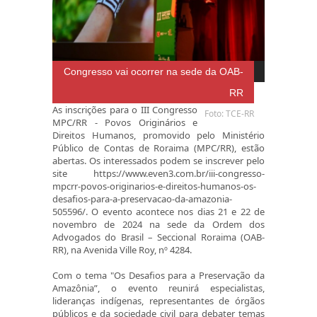
Congresso vai ocorrer na sede da OAB-
RR
As inscrições para o III Congresso
Foto: TCE-RR
MPC/RR - Povos Originários e
Direitos Humanos, promovido pelo Ministério
Público de Contas de Roraima (MPC/RR), estão
abertas. Os interessados podem se inscrever pelo
site
https://www.even3.com.br/iii-congresso-
mpcrr-povos-originarios-e-direitos-humanos-os-
desafios-para-a-preservacao-da-amazonia-
505596/
. O evento acontece nos dias 21 e 22 de
novembro de 2024 na sede da Ordem dos
Advogados do Brasil – Seccional Roraima (OAB-
RR), na Avenida Ville Roy, nº 4284.
Com o tema "Os Desafios para a Preservação da
Amazônia”, o evento reunirá especialistas,
lideranças indígenas, representantes de órgãos
públicos e da sociedade civil para debater temas