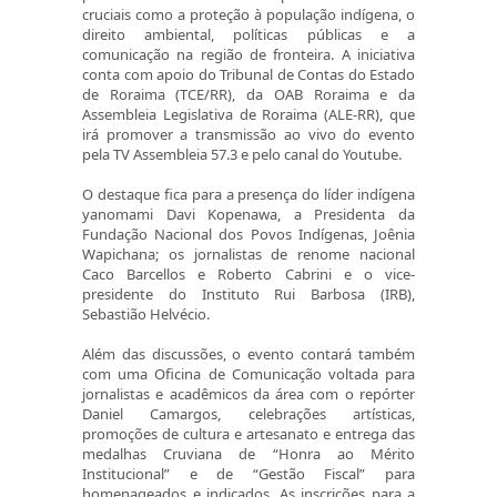
cruciais como a proteção à população indígena, o
direito ambiental, políticas públicas e a
comunicação na região de fronteira. A iniciativa
conta com apoio do Tribunal de Contas do Estado
de Roraima (TCE/RR), da OAB Roraima e da
Assembleia Legislativa de Roraima (ALE-RR), que
irá promover a transmissão ao vivo do evento
pela TV Assembleia 57.3 e pelo canal do Youtube.
O destaque fica para a presença do líder indígena
yanomami Davi Kopenawa, a Presidenta da
Fundação Nacional dos Povos Indígenas, Joênia
Wapichana; os jornalistas de renome nacional
Caco Barcellos e Roberto Cabrini e o vice-
presidente do Instituto Rui Barbosa (IRB),
Sebastião Helvécio.
Além das discussões, o evento contará também
com uma Oficina de Comunicação voltada para
jornalistas e acadêmicos da área com o repórter
Daniel Camargos, celebrações artísticas,
promoções de cultura e artesanato e entrega das
medalhas Cruviana de “Honra ao Mérito
Institucional” e de “Gestão Fiscal” para
homenageados e indicados. As inscrições para a