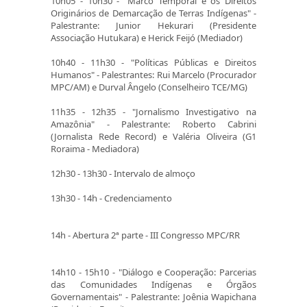
10h05 - 10h30 - "Marco Temporal e os Direitos
Originários de Demarcação de Terras Indígenas" -
Palestrante: Junior Hekurari (Presidente
Associação Hutukara) e Herick Feijó (Mediador)
10h40 - 11h30 - "Políticas Públicas e Direitos
Humanos" - Palestrantes: Rui Marcelo (Procurador
MPC/AM) e Durval Ângelo (Conselheiro TCE/MG)
11h35 - 12h35 - "Jornalismo Investigativo na
Amazônia" - Palestrante: Roberto Cabrini
(Jornalista Rede Record) e Valéria Oliveira (G1
Roraima - Mediadora)
12h30 - 13h30 - Intervalo de almoço
13h30 - 14h - Credenciamento
14h - Abertura 2ª parte - III Congresso MPC/RR
14h10 - 15h10 - "Diálogo e Cooperação: Parcerias
das Comunidades Indígenas e Órgãos
Governamentais" - Palestrante: Joênia Wapichana