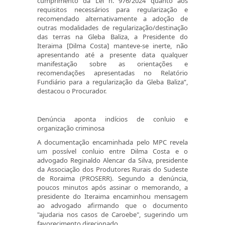
cumprimento da Lei n. 976/2024 quanto aos
requisitos necessários para regularização e
recomendado alternativamente a adoção de
outras modalidades de regularização/destinação
das terras na Gleba Baliza, a Presidente do
Iteraima [Dilma Costa] manteve-se inerte, não
apresentando até a presente data qualquer
manifestação sobre as orientações e
recomendações apresentadas no Relatório
Fundiário para a regularização da Gleba Baliza”,
destacou o Procurador.
Denúncia aponta indícios de conluio e
organização criminosa
A documentação encaminhada pelo MPC revela
um possível conluio entre Dilma Costa e o
advogado Reginaldo Alencar da Silva, presidente
da Associação dos Produtores Rurais do Sudeste
de Roraima (PROSERR). Segundo a denúncia,
poucos minutos após assinar o memorando, a
presidente do Iteraima encaminhou mensagem
ao advogado afirmando que o documento
"ajudaria nos casos de Caroebe", sugerindo um
favorecimento direcionado.