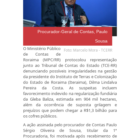
Procurador-Geral de Contas, Paulo
Sousa
O Ministério Público
Foto: Marcelo Mora - TCERR
de Contas de
Roraima (MPC/RR) protocolou representação
junto ao Tribunal de Contas do Estado (TCE-RR)
denunciando possíveis irregularidades na gestão
da presidente do Instituto de Terras e Colonização
do Estado de Roraima (Iteraima), Dilma Lindalva
Pereira da Costa. As suspeitas incluem
favorecimento indevido na regularização fundiária
da Gleba Baliza, estimada em 904 mil hectares,
além da ocorrência de suposta grilagem e
prejuízos que podem chegar a R$1,3 bilhão para
os cofres públicos.
A ação assinada pelo procurador de Contas Paulo
Sérgio Oliveira de Sousa, titular da 1ª
Procuradoria, foi motivada após recebimento de