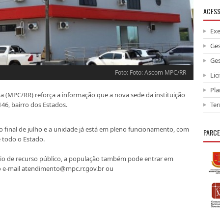
ACESS
Ex
Ges
Ges
Foto: Foto: Ascom MPC/RR
Lic
Pla
a (MPC/RR) reforça a informação que a nova sede da instituição
46, bairro dos Estados.
Ter
no final de julho e a unidade já está em pleno funcionamento, com
PARCE
 todo o Estado.
vio de recurso público, a população também pode entrar em
lo e-mail atendimento@mpc.rr.gov.br ou