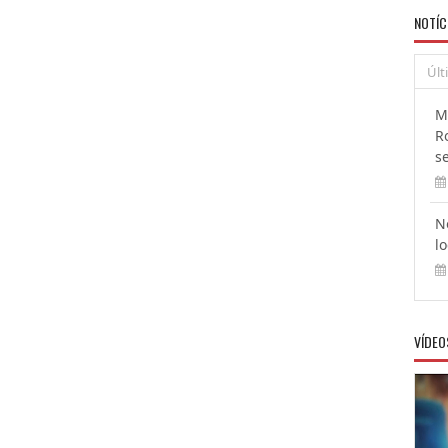
NOTÍC
Últ
M
R
s
N
l
VÍDEO