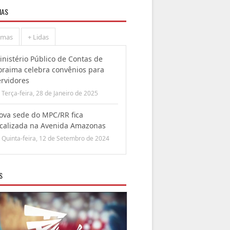
IAS
imas
+ Lidas
inistério Público de Contas de
oraima celebra convênios para
ervidores
Terça-feira, 28 de Janeiro de 2025
ova sede do MPC/RR fica
ocalizada na Avenida Amazonas
Quinta-feira, 12 de Setembro de 2024
S